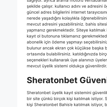
sağlıyor. ayrıca arama motoru veritabanları
şekilde çalışır. kullanıcı adını ve adresin
güncel adres bilgilerini internet tarayıcısı
nerede yaşadığını kolaylıkla öğrenebilirsin
mevcut adresini yazabilirsiniz. bahis sites
yapmanız gerekmektedir. Siteye katılmak i
kayıt ol butonuna tıklamanız gerekmektedir
abonelik için ödeme yapmayı seçebilirsini
bulunur ancak ekran çok küçükse başka bir
ortasında bulabilirsiniz. katıldığınızda bir
seçenekleri kullanarak üye alanınızı üyeleri
mevcut üyelik sistemi oldukça güvenilirdir
Sheratonbet Güvenil
Sheratonbet üyelik kayıt sistemini güvenli
bir site çünkü birçok kişi katılmak istiyor.
kişi Sheratonbet Bahis’e katılmak istiyor, b