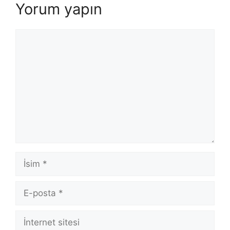
Yorum yapın
Yorum
İsim
E-
posta
İnternet
sitesi