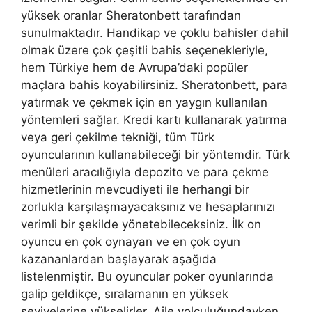
yüksek oranlar Sheratonbett tarafından
sunulmaktadır. Handikap ve çoklu bahisler dahil
olmak üzere çok çeşitli bahis seçenekleriyle,
hem Türkiye hem de Avrupa’daki popüler
maçlara bahis koyabilirsiniz. Sheratonbett, para
yatırmak ve çekmek için en yaygın kullanılan
yöntemleri sağlar. Kredi kartı kullanarak yatırma
veya geri çekilme tekniği, tüm Türk
oyuncularının kullanabileceği bir yöntemdir. Türk
menüleri aracılığıyla depozito ve para çekme
hizmetlerinin mevcudiyeti ile herhangi bir
zorlukla karşılaşmayacaksınız ve hesaplarınızı
verimli bir şekilde yönetebileceksiniz. İlk on
oyuncu en çok oynayan ve en çok oyun
kazananlardan başlayarak aşağıda
listelenmiştir. Bu oyuncular poker oyunlarında
galip geldikçe, sıralamanın en yüksek
seviyelerine yükselirler. Aile yolculuğundayken,