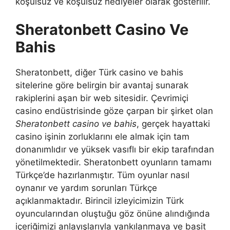
koşulsuz ve koşulsuz hediyeler olarak gösterilir.
Sheratonbett Casino Ve
Bahis
Sheratonbett, diğer Türk casino ve bahis
sitelerine göre belirgin bir avantaj sunarak
rakiplerini aşan bir web sitesidir. Çevrimiçi
casino endüstrisinde göze çarpan bir şirket olan
Sheratonbett casino ve bahis
, gerçek hayattaki
casino işinin zorluklarını ele almak için tam
donanımlıdır ve yüksek vasıflı bir ekip tarafından
yönetilmektedir. Sheratonbett oyunların tamamı
Türkçe’de hazırlanmıştır. Tüm oyunlar nasıl
oynanır ve yardım sorunları Türkçe
açıklanmaktadır. Birincil izleyicimizin Türk
oyuncularından oluştuğu göz önüne alındığında
içeriğimizi anlayışlarıyla yankılanmaya ve basit