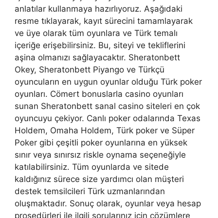
anlatılar kullanmaya hazırlıyoruz. Aşağıdaki
resme tıklayarak, kayıt sürecini tamamlayarak
ve üye olarak tüm oyunlara ve Türk temalı
içeriğe erişebilirsiniz. Bu, siteyi ve tekliflerini
aşina olmanızı sağlayacaktır. Sheratonbett
Okey, Sheratonbett Piyango ve Türkçü
oyuncuların en uygun oyunlar olduğu Türk poker
oyunları. Cömert bonuslarla casino oyunları
sunan Sheratonbett sanal casino siteleri en çok
oyuncuyu çekiyor. Canlı poker odalarında Texas
Holdem, Omaha Holdem, Türk poker ve Süper
Poker gibi çeşitli poker oyunlarına en yüksek
sınır veya sınırsız riskle oynama seçeneğiyle
katılabilirsiniz. Tüm oyunlarda ve sitede
kaldığınız sürece size yardımcı olan müşteri
destek temsilcileri Türk uzmanlarından
oluşmaktadır. Sonuç olarak, oyunlar veya hesap
prosedürleri ile ilgili sorularınız için çözümlere