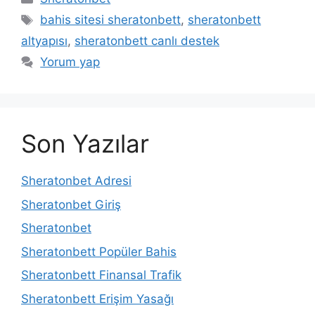
Etiketler
bahis sitesi sheratonbett
,
sheratonbett
altyapısı
,
sheratonbett canlı destek
Yorum yap
Son Yazılar
Sheratonbet Adresi
Sheratonbet Giriş
Sheratonbet
Sheratonbett Popüler Bahis
Sheratonbett Finansal Trafik
Sheratonbett Erişim Yasağı