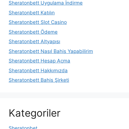
Sheratonbett Uygulama İndirme
Sheratonbett Katılın
Sheratonbett Slot Casino
Sheratonbett Ödeme
Sheratonbett Altyapısı
Sheratonbett Nasıl Bahis Yapabilirim
Sheratonbett Hesap Açma
Sheratonbett Hakkımızda
Sheratonbett Bahis Şirketi
Kategoriler
Sheratonbet