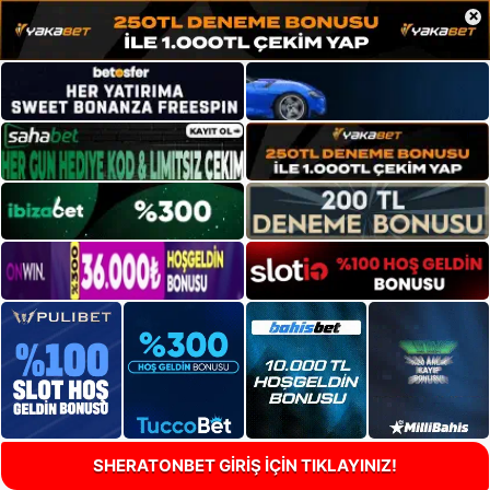
×
SHERATONBET GİRİŞ İÇİN TIKLAYINIZ!