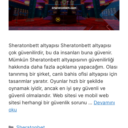
Sheratonbett altyapısı Sheratonbett altyapısı
çok güvenilirdir, bu da insanları buna güvenir.
Mümkün Sheratonbett altyapısının güvenilirliği
hakkında daha fazla açıklama yapacağım. Olası
tanınmış bir şirket, canlı bahis ofisi altyapısı için
tasarımlar yaratır. Oyunlar hızlı bir şekilde
oynamak iyidir, ancak en iyi şey güvenli ve
güvenli olmalarıdır. Web sitesi ve mobil web
sitesi herhangi bir güvenlik sorunu …
Devamını
oku
Kategoriler
Sheratonbet