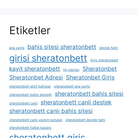
Etiketler
bahis sitesi sheratonbett
ana sayfa
destek hattı
girisi sheratonbett
giris sheratonbett
kayit sheratonbett
Sheratonbet
lig maçları
Sheratonbet Adresi
Sheratonbet Giriş
sheratonbett aktif bahisler
sheratonbett ana sayfa
sheratonbett bahis sitesi
sheratonbett bahis desteği
sheratonbett canli destek
sheratonbett canli
sheratonbett canlı bahis sitesi
sheratonbett canlı yardım konuları
sheratonbett destek hattı
sheratonbett futbol kazanç
sheratonbett giriş